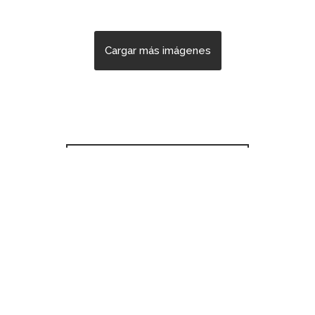
Cargar más imágenes
VOLVER A OBRAS
Moreno 47, San Isidro,
BRAS
Buenos Aires, Argentina.
TUDIO