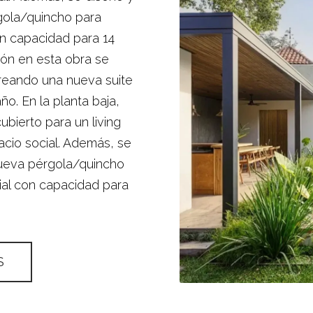
gola/quincho para
on capacidad para 14
ión en esta obra se
 creando una nueva suite
ño. En la planta baja,
ubierto para un living
acio social. Además, se
nueva pérgola/quincho
ial con capacidad para
S